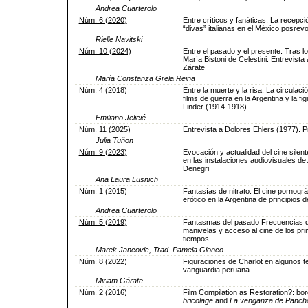
Andrea Cuarterolo
Núm. 6 (2020)
Entre críticos y fanáticas: La recepci
“divas” italianas en el México posrevo
Rielle Navitski
Núm. 10 (2024)
Entre el pasado y el presente. Tras l
María Bistoni de Celestini. Entrevista 
Zárate
María Constanza Grela Reina
Núm. 4 (2018)
Entre la muerte y la risa. La circulaci
films de guerra en la Argentina y la f
Linder (1914-1918)
Emiliano Jelicié
Núm. 11 (2025)
Entrevista a Dolores Ehlers (1977). P
Julia Tuñon
Núm. 9 (2023)
Evocación y actualidad del cine silent
en las instalaciones audiovisuales de
Denegri
Ana Laura Lusnich
Núm. 1 (2015)
Fantasías de nitrato. El cine pornográ
erótico en la Argentina de principios d
Andrea Cuarterolo
Núm. 5 (2019)
Fantasmas del pasado Frecuencias d
manivelas y acceso al cine de los pr
tiempos
Marek Jancovic, Trad. Pamela Gionco
Núm. 8 (2022)
Figuraciones de Charlot en algunos te
vanguardia peruana
Miriam Gárate
Núm. 2 (2016)
Film Compilation as Restoration?: bor
bricolage
and
La venganza de Pancho 