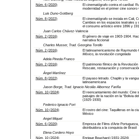
Núm. 6 (2020)
El cinematógrafo contra el caníbal: R
modernidad en el primer cine sonoro
Luis Duno-Gottberg
Núm. 8 (2022)
El cinematógrafo se instala en Cali, C
Cambios en los espacios teatrales y 
el consumo artístico entre 1896 y 19
Juan Carlos Chávez-Valencia
Núm. 2 (2016)
El género de viaje en 1903-1904. Hac
narrativa ficcional
Charles Musser, Trad. Georgina Torello
Núm. 2 (2016)
El latinoamericanismo de Raymundo 
México, la revolución congelada
Adela Pineda Franco
Núm. 2 (2016)
El patrimonio fílmico de la Revolució
Rescate, restauración y conservació
Ángel Martínez
Núm. 8 (2022)
El payaso letrado. Chaplin y la vangu
latinoamericana
Jason Borge, Trad. Ignacio Nicolás Albornoz Fariña
Núm. 10 (2024)
El reencantamiento del mundo: Cine s
paisajes de la nación en la “Bolivia de
(1925-1930)
Federico Ignacio Fort
Núm. 10 (2024)
El rostro del cine: Taquilleras en la c
México
Angel Miquel
Núm. 6 (2020)
Empreza de Films d’Arte Portugueza,
distribuidora a la conquista de Brasil
Elena Cordero Hoyo
Núm. 10 (2024)
Enrique Bouchard (1931-2024)