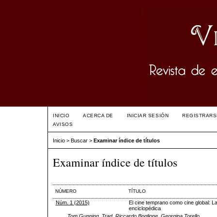
INICIO
ACERCA DE
INICIAR SESIÓN
REGISTRARS
AVISOS
Inicio
>
Buscar
>
Examinar índice de títulos
Examinar índice de títulos
NÚMERO
TÍTULO
Núm. 1 (2015)
El cine temprano como cine global: L
enciclopédica
Tom Gunning, Trad. Riccardo Boglione, Georgina Torello