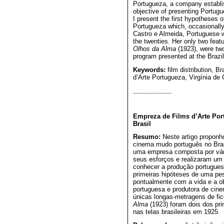
Portugueza, a company establis
objective of presenting Portugu
I present the first hypotheses
Portugueza which, occasionally,
Castro e Almeida, Portuguese w
the twenties. Her only two feat
Olhos da Alma
(1923), were two
program presented at the Brazil
Keywords:
film distribution, 
d’Arte Portugueza, Virgínia de 
___________
Empreza de Films d’Arte Por
Brasil
Resumo:
Neste artigo proponho
cinema mudo português no Bras
uma empresa composta por vári
seus esforços e realizaram um 
conhecer a produção portuguesa
primeiras hipóteses de uma pe
pontualmente com a vida e a ob
portuguesa e produtora de cine
únicas longas-metragens de fi
Alma
(1923) foram dois dos pri
nas telas brasileiras em 1925.