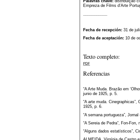
Palavras chave:
distribuição c
Empreza de Films d’Arte Portug
___________
Fecha de recepción:
31 de jul
Fecha de aceptación:
10 de o
Texto completo:
PDF
Referencias
“A Arte Muda. Brazão em ‘Olhos
junio de 1925, p. 5.
“A arte muda. Cinegraphicas”, G
1925, p. 6.
“A semana portugueza”, Jornal d
“A Sereia de Pedra”, Fon-Fon, n.
“Alguns dados estatísticos”, Ci
ALMEIDA, Virgínia de Castro e.