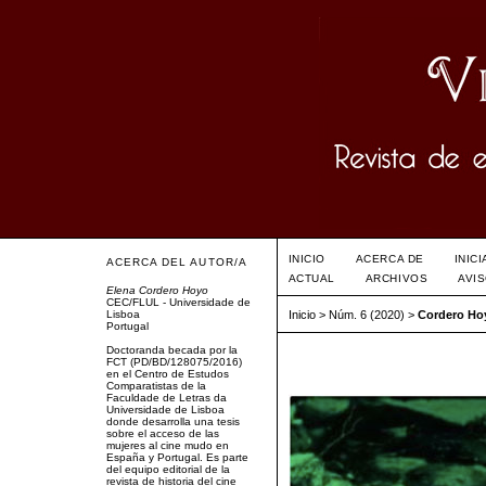
INICIO
ACERCA DE
INIC
ACERCA DEL AUTOR/A
ACTUAL
ARCHIVOS
AVI
Elena Cordero Hoyo
CEC/FLUL - Universidade de
Lisboa
Inicio
>
Núm. 6 (2020)
>
Cordero Ho
Portugal
Doctoranda becada por la
FCT (PD/BD/128075/2016)
en el Centro de Estudos
Comparatistas de la
Faculdade de Letras da
Universidade de Lisboa
donde desarrolla una tesis
sobre el acceso de las
mujeres al cine mudo en
España y Portugal. Es parte
del equipo editorial de la
revista de historia del cine