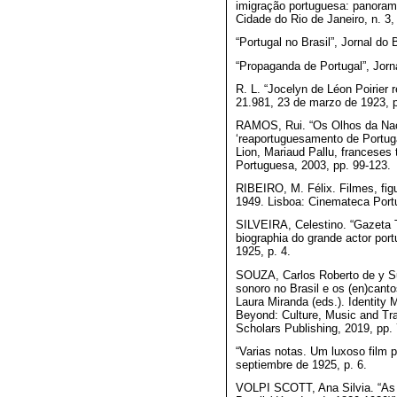
imigração portuguesa: panorama
Cidade do Rio de Janeiro, n. 3,
“Portugal no Brasil”, Jornal do 
“Propaganda de Portugal”, Jorna
R. L. “Jocelyn de Léon Poirier re
21.981, 23 de marzo de 1923, p
RAMOS, Rui. “Os Olhos da Nação
‘reaportuguesamento de Portugal
Lion, Mariaud Pallu, franceses
Portuguesa, 2003, pp. 99-123.
RIBEIRO, M. Félix. Filmes, fig
1949. Lisboa: Cinemateca Port
SILVEIRA, Celestino. “Gazeta 
biographia do grande actor port
1925, p. 4.
SOUZA, Carlos Roberto de y S
sonoro no Brasil e os (en)cantos
Laura Miranda (eds.). Identity
Beyond: Culture, Music and Tr
Scholars Publishing, 2019, pp.
“Varias notas. Um luxoso film 
septiembre de 1925, p. 6.
VOLPI SCOTT, Ana Silvia. “As 