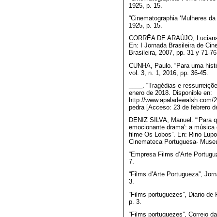
1925, p. 15.
“Cinematographia ‘Mulheres da B
1925, p. 15.
CORRÊA DE ARAÚJO, Luciana,
En: I Jornada Brasileira de Ci
Brasileira, 2007, pp. 31 y 71-76
CUNHA, Paulo. “Para uma histór
vol. 3, n. 1, 2016, pp. 36-45.
____. “Tragédias e ressurreiçõ
enero de 2018. Disponible en:
http://www.apaladewalsh.com/20
pedra [Acceso: 23 de febrero d
DENIZ SILVA, Manuel. “‘Para 
emocionante drama': a música 
filme Os Lobos”. En: Rino Lupo
Cinemateca Portuguesa- Museu 
“Empresa Films d’Arte Portuguz
7.
“Films d’Arte Portugueza”, Jorn
3.
“Films portuguezes”, Diario de
p. 3.
“Films portuguezes”, Correio d