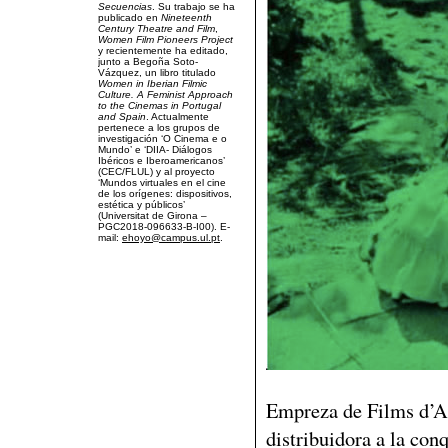
Secuencias
. Su trabajo se ha
publicado en
Nineteenth
Century Theatre and Film
,
Women Film Pioneers Project
y recientemente ha editado,
junto a Begoña Soto-
Vázquez, un libro titulado
Women in Iberian Filmic
Culture. A Feminist Approach
to the Cinemas in Portugal
and Spain
. Actualmente
pertenece a los grupos de
investigación ‘O Cinema e o
Mundo’ e ‘DIIA- Diálogos
Ibéricos e Iberoamericanos’
(CEC/FLUL) y al proyecto
‘Mundos virtuales en el cine
de los orígenes: dispositivos,
estética y públicos’
(Universitat de Girona –
PGC2018-096633-B-I00). E-
mail:
ehoyo@campus.ul.pt
.
Empreza de Films d’A
distribuidora a la conq