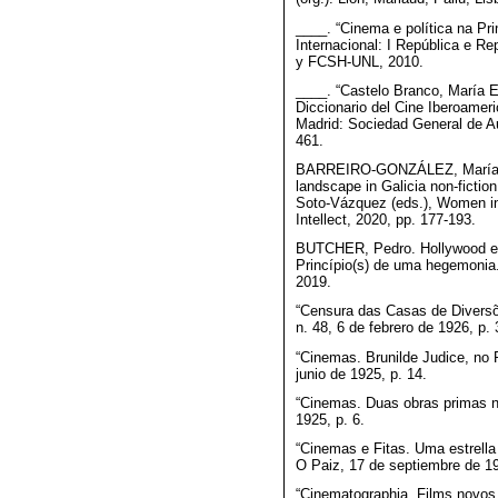
____. “Cinema e política na Pr
Internacional: I República e R
y FCSH-UNL, 2010.
____. “Castelo Branco, María Em
Diccionario del Cine Iberoameri
Madrid: Sociedad General de Au
461.
BARREIRO-GONZÁLEZ, María S
landscape in Galicia non-ficti
Soto-Vázquez (eds.), Women in I
Intellect, 2020, pp. 177-193.
BUTCHER, Pedro. Hollywood e o
Princípio(s) de uma hegemonia.
2019.
“Censura das Casas de Diversõe
n. 48, 6 de febrero de 1926, p. 
“Cinemas. Brunilde Judice, no R
junio de 1925, p. 14.
“Cinemas. Duas obras primas no 
1925, p. 6.
“Cinemas e Fitas. Uma estrella
O Paiz, 17 de septiembre de 19
“Cinematographia. Films novos ‘