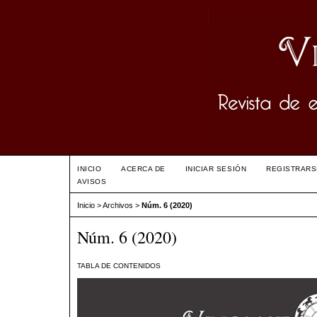
INICIO
ACERCA DE
INICIAR SESIÓN
REGISTRARS
AVISOS
Inicio
>
Archivos
>
Núm. 6 (2020)
Núm. 6 (2020)
TABLA DE CONTENIDOS