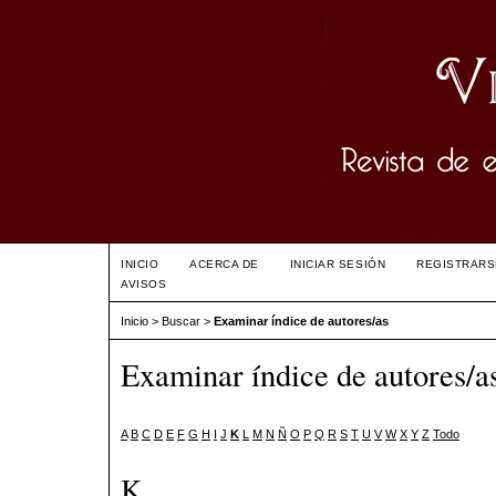
INICIO
ACERCA DE
INICIAR SESIÓN
REGISTRARS
AVISOS
Inicio
>
Buscar
>
Examinar índice de autores/as
Examinar índice de autores/a
A
B
C
D
E
F
G
H
I
J
K
L
M
N
Ñ
O
P
Q
R
S
T
U
V
W
X
Y
Z
Todo
K