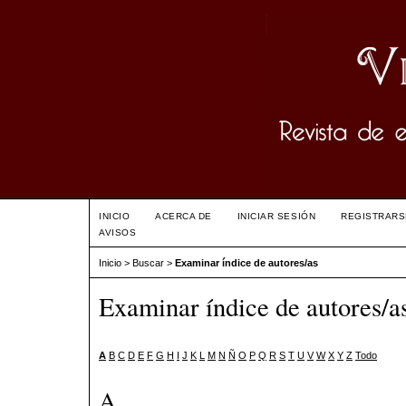
INICIO
ACERCA DE
INICIAR SESIÓN
REGISTRARS
AVISOS
Inicio
>
Buscar
>
Examinar índice de autores/as
Examinar índice de autores/a
A
B
C
D
E
F
G
H
I
J
K
L
M
N
Ñ
O
P
Q
R
S
T
U
V
W
X
Y
Z
Todo
A