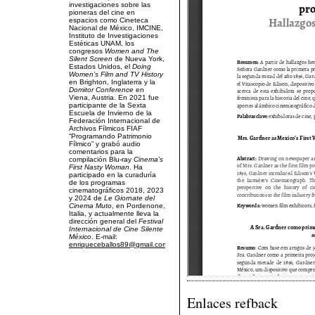
investigaciones sobre las
pioneras del cine en
espacios como Cineteca
Nacional de México, IMCINE,
Instituto de Investigaciones
Estéticas UNAM, los
congresos
Women and The
Silent Screen
de Nueva York,
Estados Unidos, el
Doing
Women’s Film and TV History
en Brighton, Inglaterra y la
Domitor Conference
en
Viena, Austria. En 2021 fue
participante de la Sexta
Escuela de Invierno de la
Federación Internacional de
Archivos Fílmicos FIAF
“Programando Patrimonio
Fílmico” y grabó audio
comentarios para la
compilación Blu-ray
Cinema's
First Nasty Woman
. Ha
participado en la curaduría
de los programas
cinematográficos 2018, 2023
y 2024 de
Le Giornate del
Cinema Muto
, en Pordenone,
Italia, y actualmente lleva la
dirección general del
Festival
Internacional de Cine Silente
México
. E-mail:
enriqueceballos89@gmail.com
.
Enlaces refback