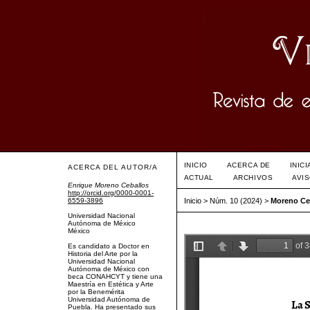
INICIO
ACERCA DE
INIC
ACERCA DEL AUTOR/A
ACTUAL
ARCHIVOS
AVI
Enrique Moreno Ceballos
http://orcid.org/0000-0001-
6559-3896
Inicio
>
Núm. 10 (2024)
>
Moreno Ce
Universidad Nacional
Autónoma de México
México
Es candidato a Doctor en
Historia del Arte por la
Universidad Nacional
Autónoma de México con
beca CONAHCYT y tiene una
Maestría en Estética y Arte
por la Benemérita
Universidad Autónoma de
Puebla. Ha presentado sus