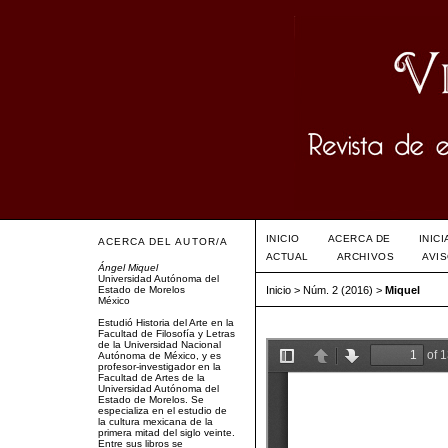
INICIO
ACERCA DE
INIC
ACERCA DEL AUTOR/A
ACTUAL
ARCHIVOS
AVI
Ángel Miquel
Universidad Autónoma del
Estado de Morelos
Inicio
>
Núm. 2 (2016)
>
Miquel
México
Estudió Historia del Arte en la
Facultad de Filosofía y Letras
de la Universidad Nacional
Autónoma de México, y es
profesor-investigador en la
Facultad de Artes de la
Universidad Autónoma del
Estado de Morelos. Se
especializa en el estudio de
la cultura mexicana de la
primera mitad del siglo veinte.
Entre sus libros se