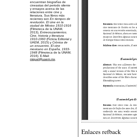
encuentran biografías de
cineastas del periodo silente
y ensayos acerca de las
relaciones entre cine y
literatura. Sus libros más
recientes son
En tiempos de
revolución. El cine en la
ciudad de México 1910-1916
(Filmoteca de la UNAM,
2013),
Entrecruzamientos.
Cine, historia y literatura
1910-1960
(Ficticia Editorial y
UAEM, 2015) y
Crónica de
un encuentro. El cine
mexicano en España, 1933-
1948
(Filmoteca de la UNAM,
2016). E-Mail:
miquel@uaem.mx
.
Enlaces refback