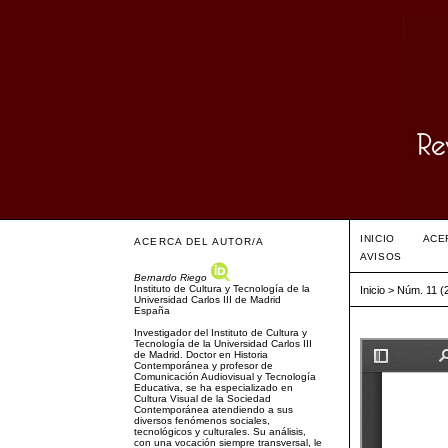
INICIO
ACE
ACERCA DEL AUTOR/A
AVISOS
Bernardo Riego
Instituto de Cultura y Tecnología de la
Inicio
>
Núm. 11 (
Universidad Carlos III de Madrid
España
Investigador del Instituto de Cultura y
Tecnología de la Universidad Carlos III
de Madrid. Doctor en Historia
Contemporánea y profesor de
Comunicación Audiovisual y Tecnología
Educativa, se ha especializado en
Cultura Visual de la Sociedad
Contemporánea atendiendo a sus
diversos fenómenos sociales,
tecnológicos y culturales. Su análisis,
con una vocación siempre transversal, le