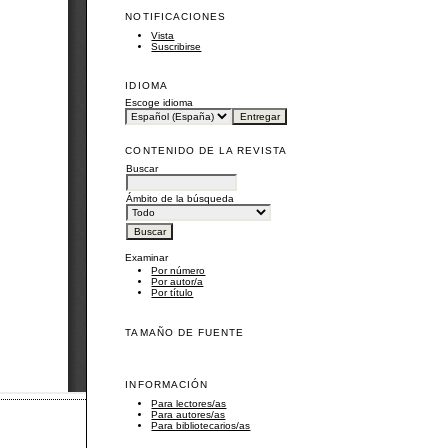
NOTIFICACIONES
Vista
Suscribirse
IDIOMA
Escoge idioma
CONTENIDO DE LA REVISTA
Buscar
Ámbito de la búsqueda
Examinar
Por número
Por autor/a
Por título
TAMAÑO DE FUENTE
INFORMACIÓN
Para lectores/as
Para autores/as
Para bibliotecarios/as