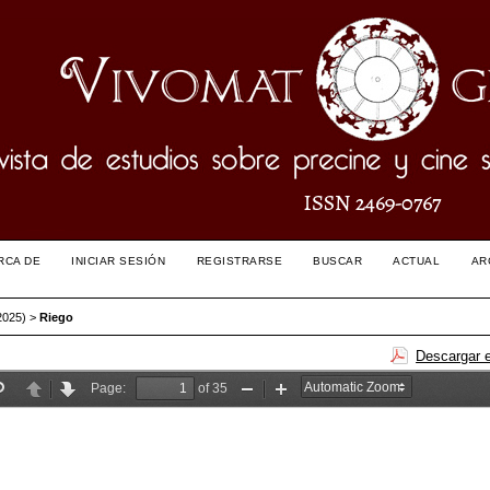
RCA DE
INICIAR SESIÓN
REGISTRARSE
BUSCAR
ACTUAL
AR
2025)
>
Riego
Descargar 