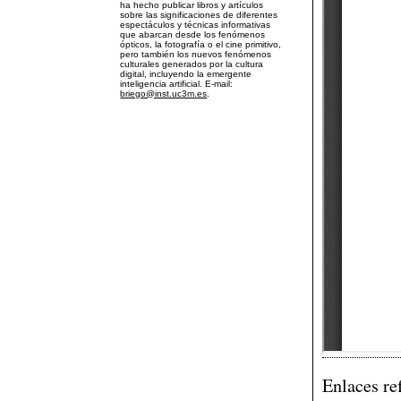
ha hecho publicar libros y artículos
sobre las significaciones de diferentes
espectáculos y técnicas informativas
que abarcan desde los fenómenos
ópticos, la fotografía o el cine primitivo,
pero también los nuevos fenómenos
culturales generados por la cultura
digital, incluyendo la emergente
inteligencia artificial. E-mail:
briego@inst.uc3m.es
.
Enlaces re