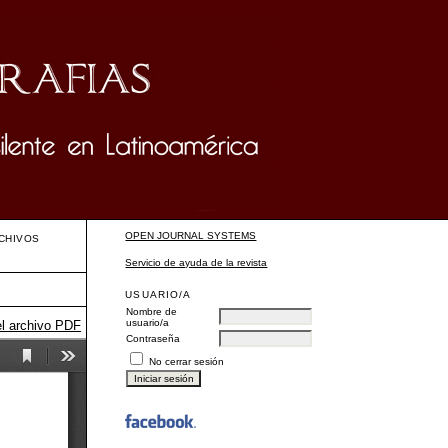
OPEN JOURNAL SYSTEMS
CHIVOS
Servicio de ayuda de la revista
USUARIO/A
Nombre de
usuario/a
el archivo PDF
Contraseña
No cerrar sesión