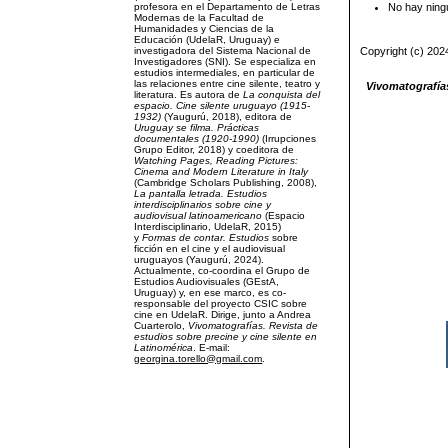
profesora en el Departamento de Letras
No hay ning
Modernas de la Facultad de
Humanidades y Ciencias de la
Educación (UdelaR, Uruguay) e
investigadora del Sistema Nacional de
Copyright (c) 202
Investigadores (SNI). Se especializa en
estudios intermediales, en particular de
las relaciones entre cine silente, teatro y
Vivomatografías
literatura. Es autora de
La conquista del
espacio. Cine silente uruguayo (1915-
1932)
(Yaugurú, 2018), editora de
Uruguay se filma. Prácticas
documentales (1920-1990)
(Irrupciones
Grupo Editor, 2018) y coeditora de
Watching Pages, Reading Pictures:
Cinema and Modern Literature in Italy
(Cambridge Scholars Publishing, 2008),
La pantalla letrada.
Estudios
interdisciplinarios sobre cine y
audiovisual latinoamericano
(Espacio
Interdisciplinario, UdelaR, 2015)
y
Formas de contar. Estudios
sobre
ficción en el cine y el audiovisual
uruguayos (Yaugurú, 2024).
Actualmente, co-coordina el Grupo de
Estudios Audiovisuales (GEstA,
Uruguay) y, en ese marco, es co-
responsable del proyecto CSIC sobre
cine en UdelaR. Dirige, junto a Andrea
Cuarterolo,
Vivomatografías. Revista de
estudios sobre precine y cine silente en
Latinomérica
. E-mail:
georgina.torello@gmail.com
.