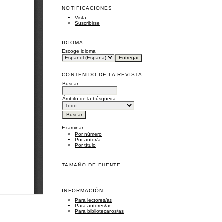
NOTIFICACIONES
Vista
Suscribirse
IDIOMA
Escoge idioma
CONTENIDO DE LA REVISTA
Buscar
Ámbito de la búsqueda
Examinar
Por número
Por autor/a
Por título
TAMAÑO DE FUENTE
INFORMACIÓN
Para lectores/as
Para autores/as
Para bibliotecarios/as