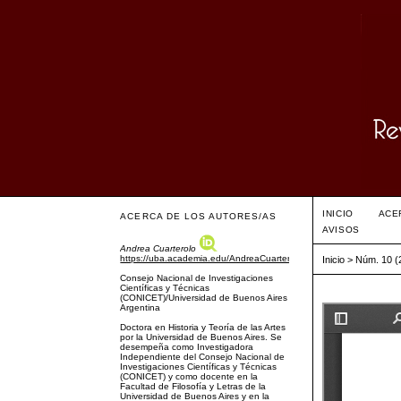
INICIO
ACE
ACERCA DE LOS AUTORES/AS
AVISOS
Andrea Cuarterolo
https://uba.academia.edu/AndreaCuarterolo
Inicio
>
Núm. 10 (
Consejo Nacional de Investigaciones
Científicas y Técnicas
(CONICET)/Universidad de Buenos Aires
Argentina
Doctora en Historia y Teoría de las Artes
por la Universidad de Buenos Aires. Se
desempeña como Investigadora
Independiente del Consejo Nacional de
Investigaciones Científicas y Técnicas
(CONICET) y como docente en la
Facultad de Filosofía y Letras de la
Universidad de Buenos Aires y en la