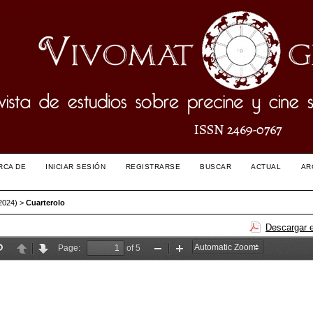
RCA DE
INICIAR SESIÓN
REGISTRARSE
BUSCAR
ACTUAL
AR
2024)
>
Cuarterolo
Descargar 