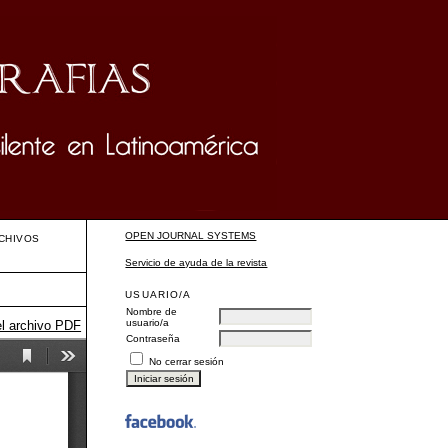
OPEN JOURNAL SYSTEMS
CHIVOS
Servicio de ayuda de la revista
USUARIO/A
Nombre de
usuario/a
el archivo PDF
Contraseña
No cerrar sesión