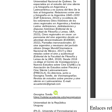
Universidad Nacional de Quilmes. Se
especializa en el estudio del cine silente
y la fotografía en Argentina y
Latinoamérica y es autora del libro
De la
foto al fotograma: Relaciones entre cine
y fotografía en la Argentina 1840–1933
(CdF Ediciones, 2013) y co-editora de
los volúmenes
Giros históricos de los
cines regionales en Argentina y América
Latina: definiciones, delimitaciones y
disputas históricas
(Editorial de la
Facultad de Filosofía y Letras, UBA,
2023),
Cines regionales en cruce: un
panorama del cine argentino desde un
abordaje descentralizado
(EUDEBA,
2022),
Pantallas transnacionales. El
cine argentino y mexicano del período
clásico
(Imago Mundi/Cinemateca
Nacional de México, 2017) y
Diez
miradas sobre el cine y audiovisual
(Editorial de la Facultad de Filosofía y
Letras de la UBA, 2018). Desde 2016
co-dirige el Centro de Investigaciones y
Nuevos Estudios sobre Cine (CIyNE) y la
Asociación de Estudios sobre Precine y
Cine Silente Latinoamericano
(PRECILA). Es directora, junto a
Georgina Torello, de
Vivomatografías.
Revista de estudios sobre precine y cine
silente en Latinoamérica.
E-mail:
acuarterolo@gmail.com
Georgina Torello
https://udelar.academia.edu/georginatorello
Universidad de la República
Uruguay
Enlaces re
(Ph.D., University of Pennsylvania) es