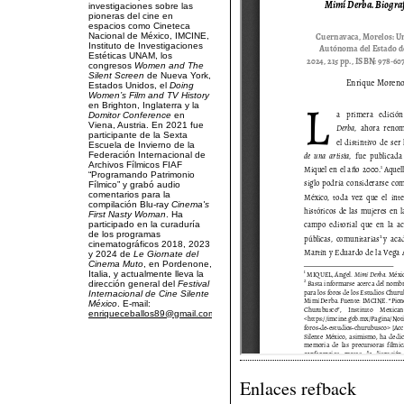
investigaciones sobre las
pioneras del cine en
espacios como Cineteca
Nacional de México, IMCINE,
Instituto de Investigaciones
Estéticas UNAM, los
congresos
Women and The
Silent Screen
de Nueva York,
Estados Unidos, el
Doing
Women’s Film and TV History
en Brighton, Inglaterra y la
Domitor Conference
en
Viena, Austria. En 2021 fue
participante de la Sexta
Escuela de Invierno de la
Federación Internacional de
Archivos Fílmicos FIAF
“Programando Patrimonio
Fílmico” y grabó audio
comentarios para la
compilación Blu-ray
Cinema's
First Nasty Woman
. Ha
participado en la curaduría
de los programas
cinematográficos 2018, 2023
y 2024 de
Le Giornate del
Cinema Muto
, en Pordenone,
Italia, y actualmente lleva la
dirección general del
Festival
Internacional de Cine Silente
México
. E-mail:
enriqueceballos89@gmail.com
.
Enlaces refback