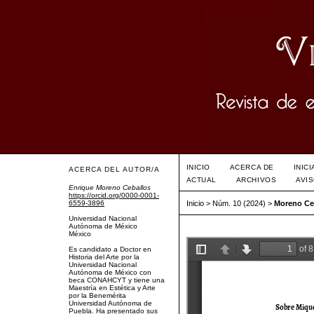
INICIO
ACERCA DE
INIC
ACERCA DEL AUTOR/A
ACTUAL
ARCHIVOS
AVI
Enrique Moreno Ceballos
https://orcid.org/0000-0001-
6559-3896
Inicio
>
Núm. 10 (2024)
>
Moreno Ce
Universidad Nacional
Autónoma de México
México
Es candidato a Doctor en
Historia del Arte por la
Universidad Nacional
Autónoma de México con
beca CONAHCYT y tiene una
Maestría en Estética y Arte
por la Benemérita
Universidad Autónoma de
Puebla. Ha presentado sus