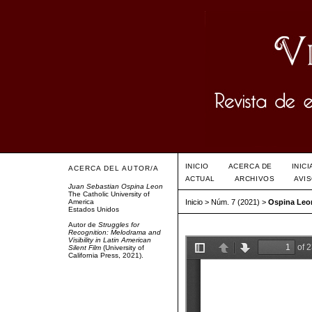
INICIO
ACERCA DE
INIC
ACERCA DEL AUTOR/A
ACTUAL
ARCHIVOS
AVI
Juan Sebastian Ospina Leon
The Catholic University of
America
Inicio
>
Núm. 7 (2021)
>
Ospina Leo
Estados Unidos
Autor de
Struggles for
Recognition: Melodrama and
Visibility in Latin American
Silent Film
(University of
California Press, 2021).