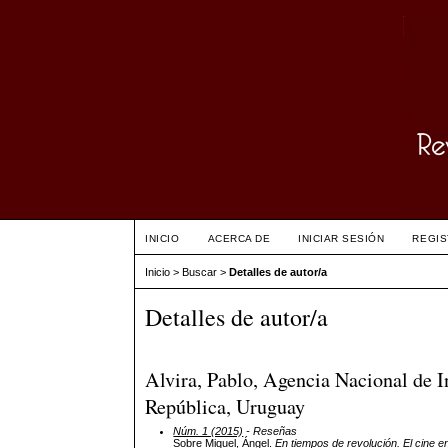
INICIO
ACERCA DE
INICIAR SESIÓN
REGI
Inicio
>
Buscar
>
Detalles de autor/a
Detalles de autor/a
Alvira, Pablo, Agencia Nacional de I
República, Uruguay
Núm. 1 (2015)
- Reseñas
Sobre Miquel, Ángel.
En tiempos de revolución. El cine 