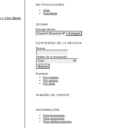
NOTIFICACIONES
Vista
Suscribirse
 y Cine Silente
IDIOMA
Escoge idioma
CONTENIDO DE LA REVISTA
Buscar
Ámbito de la búsqueda
Examinar
Por número
Por autor/a
Por título
TAMAÑO DE FUENTE
INFORMACIÓN
Para lectores/as
Para autores/as
Para bibliotecarios/as