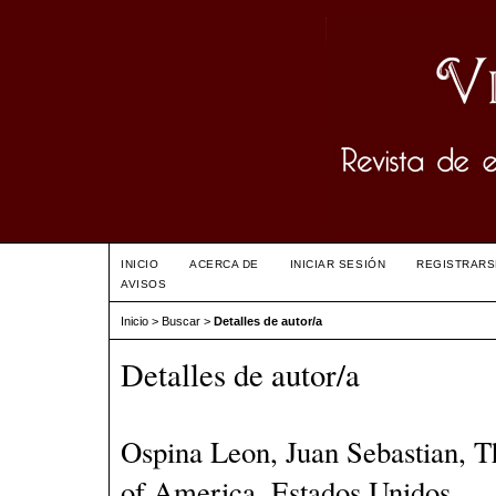
INICIO
ACERCA DE
INICIAR SESIÓN
REGISTRARS
AVISOS
Inicio
>
Buscar
>
Detalles de autor/a
Detalles de autor/a
Ospina Leon, Juan Sebastian, T
of America, Estados Unidos