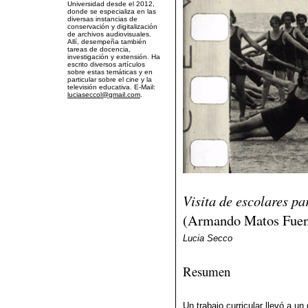
Universidad desde el 2012,
donde se especializa en las
diversas instancias de
conservación y digitalización
de archivos audiovisuales.
Allí, desempeña también
tareas de docencia,
investigación y extensión. Ha
escrito diversos artículos
sobre estas temáticas y en
particular sobre el cine y la
televisión educativa. E-Mail:
luciaseccol@gmail.com
.
Visita de escolares p
(Armando Matos Fuent
Lucia Secco
Resumen
Un trabajo curricular llevó a un