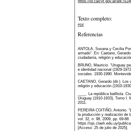
https://id.caicyt.gov.ar/ark:/
Texto completo:
PDF
Referencias
ANTOLA, Susana y Cecilia Pont
armado”. En: Caetano, Gerardo (
ciudadanía, religión y educaci
BRUNO, Mauricio. “Uruguay par
e identidad nacional (1929-1972
sociales. 1930-1990. Montevid
CAETANO, Gerardo (dir.). Los u
religión y educación (1910-193
____. La república batllista. C
Uruguay (1910-1933), Tomo I. M
2011.
PEREIRA COITIÑO, Antonio. “Las
la producción y realización de
vol. 32, n. 98, 2009, pp. 69-88.
https://ojs.claeh.edu.uy/public
[Acceso: 25 de julio de 2025].