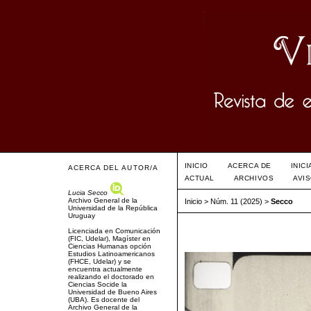
INICIO
ACERCA DE
INIC
ACERCA DEL AUTOR/A
ACTUAL
ARCHIVOS
AVI
Lucia Secco
Archivo General de la
Inicio
>
Núm. 11 (2025)
>
Secco
Universidad de la República
Uruguay
Licenciada en Comunicación
(FIC, Udelar), Magíster en
Ciencias Humanas opción
Estudios Latinoamericanos
(FHCE, Udelar) y se
encuentra actualmente
realizando el doctorado en
Ciencias Socide la
Universidad de Bueno Aires
(UBA). Es docente del
Archivo General de la