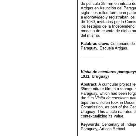
de película 35 mm en nitrato d
Artigas en Asunción del Paragu
siglo. Los rollos formaban parte
a Montevideo
y registraban los
de 1930, invitados por la Comi
los festejos de la Independenci
proceso de rescate de dicho mat
del mismo.
Palabras clave:
Centenario de 
Paraguay, Escuela Artigas.
___________
Visita de escolares paragua
1931, Uruguay)
Abstract:
A curricular project l
35mm nitrate film in a storage 
Paraguay, which had been forgo
the film
Visita de escolares pa
trips the children took in Dece
Commission, as part of the Cen
Uruguay. This article narrates t
contextualizing its value.
Keywords:
Centenary of Indep
Paraguay, Artigas School.