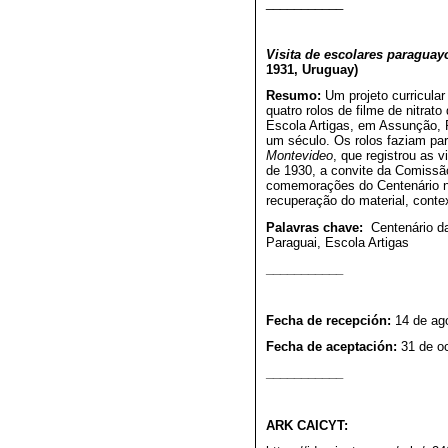
___________
Visita de escolares paragua
1931, Uruguay)
Resumo:
Um projeto curricular
quatro rolos de filme de nitra
Escola Artigas, em Assunção,
um século. Os rolos faziam par
Montevideo
, que registrou as
de 1930, a convite da Comissã
comemorações do Centenário no
recuperação do material, contex
Palavras chave:
Centenário da
Paraguai, Escola Artigas
___________
Fecha de recepción:
14 de ag
Fecha de aceptación:
31 de o
___________
ARK CAICYT: