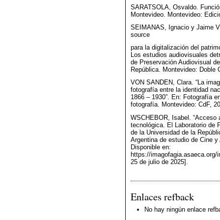
SARATSOLA, Osvaldo. Función c
Montevideo. Montevideo: Edicio
SEIMANAS, Ignacio y Jaime Vá
source
para la digitalización del patri
Los estudios audiovisuales detr
de Preservación Audiovisual del
República. Montevideo: Doble C
VON SANDEN, Clara. “La imagen
fotografía entre la identidad na
1866 – 1930”. En: Fotografía en
fotografía. Montevideo: CdF, 2
WSCHEBOR, Isabel. “Acceso a 
tecnológica. El Laboratorio de 
de la Universidad de la Repúbli
Argentina de estudio de Cine y 
Disponible en:
https://imagofagia.asaeca.org/
25 de julio de 2025].
Enlaces refback
No hay ningún enlace refb