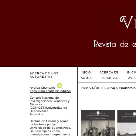
INICIO
ACERCA DE
INIC
ACERCA DE LOS
AUTORES/AS
ACTUAL
ARCHIVOS
AVI
Andrea Cuarterolo
Inicio
>
Núm. 10 (2024)
>
Cuarterolo
https://uba.academia.edu/AndreaCuarterolo
Consejo Nacional de
Investigaciones Científicas y
Técnicas
(CONICET)/Universidad de
Buenos Aires
Argentina
Doctora en Historia y Teoría
de las Artes por la
Universidad de Buenos Aires.
Se desempeña como
Investigadora Independiente