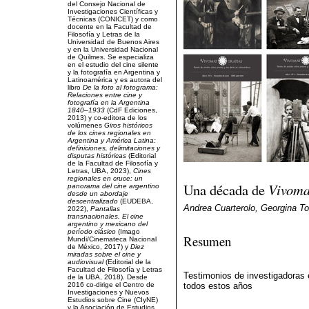
del Consejo Nacional de
Investigaciones Científicas y
Técnicas (CONICET) y como
docente en la Facultad de
Filosofía y Letras de la
Universidad de Buenos Aires
y en la Universidad Nacional
de Quilmes. Se especializa
en el estudio del cine silente
y la fotografía en Argentina y
Latinoamérica y es autora del
libro
De la foto al fotograma:
Relaciones entre cine y
fotografía en la Argentina
1840–1933
(CdF Ediciones,
2013) y co-editora de los
volúmenes
Giros históricos
de los cines regionales en
Argentina y América Latina:
definiciones, delimitaciones y
disputas históricas
(Editorial
de la Facultad de Filosofía y
Letras, UBA, 2023),
Cines
regionales en cruce: un
Una década de
Vivoma
panorama del cine argentino
desde un abordaje
descentralizado
(EUDEBA,
Andrea Cuarterolo, Georgina To
2022),
Pantallas
transnacionales. El cine
argentino y mexicano del
período clásico
(Imago
Resumen
Mundi/Cinemateca Nacional
de México, 2017) y
Diez
miradas sobre el cine y
audiovisual
(Editorial de la
Facultad de Filosofía y Letras
Testimonios de investigadoras
de la UBA, 2018). Desde
2016 co-dirige el Centro de
todos estos años
Investigaciones y Nuevos
Estudios sobre Cine (CIyNE)
_______________
y la Asociación de Estudios