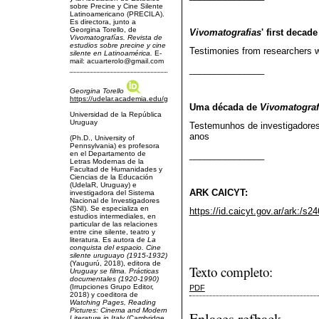
sobre Precine y Cine Silente
Latinoamericano (PRECILA).
Es directora, junto a
Georgina Torello, de
Vivomatografias
' first decade
Vivomatografías.
Revista de
estudios sobre precine y cine
Testimonies from researchers 
silente en Latinoamérica.
E-
mail: acuarterolo@gmail.com
_______________
Georgina Torello
https://udelar.academia.edu/georginatorello
Uma década de
Vivomatograf
Universidad de la República
Uruguay
Testemunhos de investigadore
anos
(Ph.D., University of
Pennsylvania) es profesora
en el Departamento de
_______________
Letras Modernas de la
Facultad de Humanidades y
Ciencias de la Educación
(UdelaR, Uruguay) e
ARK CAICYT:
investigadora del Sistema
Nacional de Investigadores
(SNI). Se especializa en
https://id.caicyt.gov.ar/ark:/
estudios intermediales, en
particular de las relaciones
entre cine silente, teatro y
literatura. Es autora de
La
conquista del espacio. Cine
silente uruguayo (1915-1932)
(Yaugurú, 2018), editora de
Texto completo:
Uruguay se filma. Prácticas
documentales (1920-1990)
(Irrupciones Grupo Editor,
PDF
2018) y coeditora de
Watching Pages, Reading
Pictures: Cinema and Modern
Enlaces refback
Literature in Italy
(Cambridge