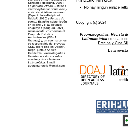
Scholars Publishing, 2008),
La pantalla letrada.
Estudios
No hay ningún enlace refb
interdisciplinarios sobre cine y
audiovisual latinoamericano
(Espacio Interdisciplinario,
UdelaR, 2015) y
Formas de
contar. Estudios
sobre ficción
Copyright (c) 2024
en el cine y el audiovisual
uruguayos (Yaugurú, 2024).
Actualmente, co-coordina el
Vivomatografías. Revista de
Grupo de Estudios
Audiovisuales (GEstA,
Latinoamérica
es una publ
Uruguay) y, en ese marco, es
Precine y Cine Si
co-responsable del proyecto
CSIC sobre cine en UdelaR.
Dirige, junto a Andrea
Esta revist
Cuarterolo,
Vivomatografías.
Revista de estudios sobre
precine y cine silente en
Latinomérica
. E-mail:
georgina.torello@gmail.com
.