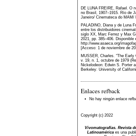
DE LUNA FREIRE, Rafael. O negó
no Brasil, 1907–1915. Río de 
Janeiro/ Cinemateca do MAM/
PALADINO, Diana y de Luna Frei
entre los distribuidores cinemat
siglo XX, Marc Ferrez y Max G
2021, pp. 385–406. Disponible 
http://www.asaeca.org/imagofag
[Acceso: 1 de noviembre de 20
MUSSER, Charles. “The Early C
v. 19, n. 1, octubre de 1979 (R
Nickelodeon: Edwin S. Porter 
Berkeley: University of Califor
Enlaces refback
No hay ningún enlace refb
Copyright (c) 2022
Vivomatografías. Revista de
Latinoamérica
es una publ