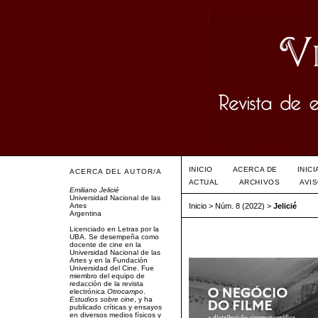
INICIO
ACERCA DE
INIC
ACERCA DEL AUTOR/A
ACTUAL
ARCHIVOS
AVI
Emiliano Jelicié
Universidad Nacional de las
Artes
Inicio
>
Núm. 8 (2022)
>
Jelicié
Argentina
Licenciado en Letras por la
UBA. Se desempeña como
docente de cine en la
Universidad Nacional de las
Artes y en la Fundación
Universidad del Cine. Fue
miembro del equipo de
redacción de la revista
electrónica
Otrocampo
.
Estudios sobre cine
, y ha
publicado críticas y ensayos
en diversos medios físicos y