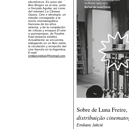
electrónicos. Es autor del
libro
Borges va al cine
, junto
a Gonzalo Aguilar, así como
del volumen
La Cámara
Opaca. Cine e ideología
, un
estudio consagrado a la
teoría cinematográfica
francesa de los años
setenta, y de la compilación
de críticas y ensayos
El cine
a quemarropas
, de Pauline
Kael (todavía inédito).
Actualmente se encuentra
trabajando en un libro sobre
la circulación y recepción del
cine francés en la Argentina.
E-mail:
emilianojelicie@hotmail.com
.
Sobre de Luna Freire,
distribuição cinemato
Emiliano Jelicié