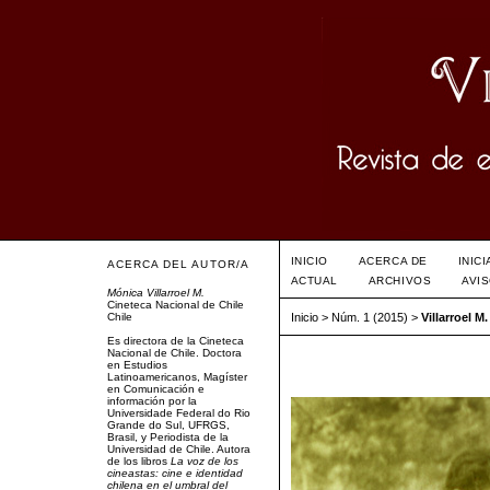
INICIO
ACERCA DE
INIC
ACERCA DEL AUTOR/A
ACTUAL
ARCHIVOS
AVI
Mónica Villarroel M.
Cineteca Nacional de Chile
Chile
Inicio
>
Núm. 1 (2015)
>
Villarroel M.
Es directora de la Cineteca
Nacional de Chile. Doctora
en Estudios
Latinoamericanos, Magíster
en Comunicación e
información por la
Universidade Federal do Rio
Grande do Sul, UFRGS,
Brasil, y Periodista de la
Universidad de Chile. Autora
de los libros
La voz de los
cineastas: cine e identidad
chilena en el umbral del