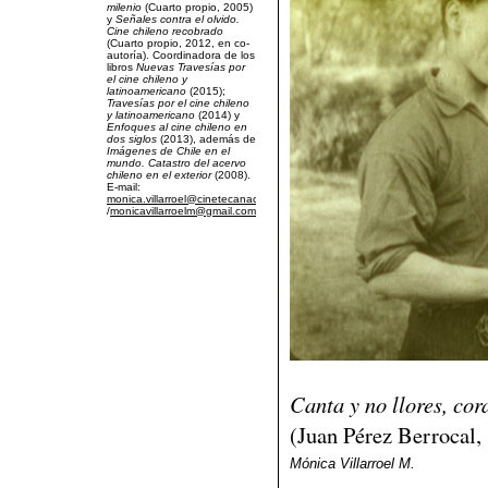
milenio
(Cuarto propio, 2005)
y
Señales contra el olvido.
Cine chileno recobrado
(Cuarto propio, 2012, en co-
autoría). Coordinadora de los
libros
Nuevas
Travesías por
el cine chileno y
latinoamericano
(2015);
Travesías por el cine chileno
y latinoamericano
(2014) y
Enfoques al cine chileno en
dos siglos
(2013), además de
Imágenes de Chile en el
mundo. Catastro del acervo
chileno en el exterior
(2008).
E-mail:
monica.villarroel@cinetecanacional.cl
/
monicavillarroelm@gmail.com
Canta y no llores, cor
(Juan Pérez Berrocal,
Mónica Villarroel M.