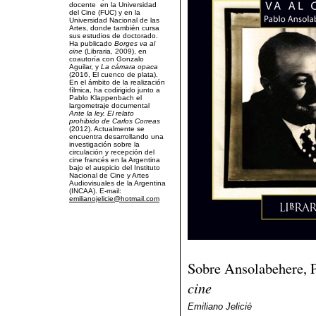
docente en la Universidad
del Cine (FUC) y en la
Universidad Nacional de las
Artes, donde también cursa
sus estudios de doctorado.
Ha publicado
Borges va al
cine
(Libraria, 2009), en
coautoría con Gonzalo
Aguilar, y
La cámara opaca
(2016, El cuenco de plata).
En el ámbito de la realización
fílmica, ha codirigido junto a
Pablo Klappenbach el
largometraje documental
Ante la ley. El relato
prohibido de Carlos Correas
(2012). Actualmente se
encuentra desarrollando una
investigación sobre la
circulación y recepción del
cine francés en la Argentina
bajo el auspicio del Instituto
Nacional de Cine y Artes
Audiovisuales de la Argentina
(INCAA). E-mail:
emilianojelicie@hotmail.com
Sobre Ansolabehere, 
cine
Emiliano Jelicié