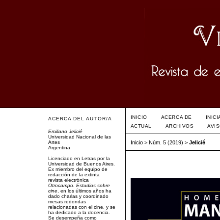
INICIO
ACERCA DE
INIC
ACERCA DEL AUTOR/A
ACTUAL
ARCHIVOS
AVI
Emiliano Jelicié
Universidad Nacional de las
Artes
Inicio
>
Núm. 5 (2019)
>
Jelicié
Argentina
Licenciado en Letras por la
Universidad de Buenos Aires.
Ex miembro del equipo de
redacción de la extinta
revista electrónica
Otrocampo. Estudios sobre
cine
, en los últimos años ha
dado charlas y coordinado
mesas redondas
relacionadas con el cine, y se
ha dedicado a la docencia.
Se desempeña como