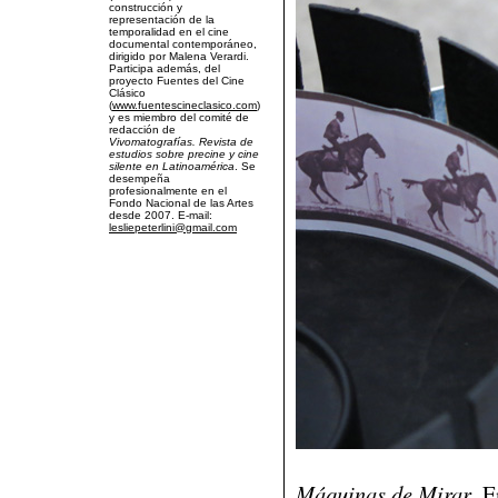
construcción y
representación de la
temporalidad en el cine
documental contemporáneo,
dirigido por Malena Verardi.
Participa además, del
proyecto Fuentes del Cine
Clásico
(
www.fuentescineclasico.com
)
y es miembro del comité de
redacción de
Vivomatografías. Revista de
estudios sobre precine y cine
silente en Latinoamérica
. Se
desempeña
profesionalmente en el
Fondo Nacional de las Artes
desde 2007. E-mail:
lesliepeterlini@gmail.com
Máquinas de Mirar
. 