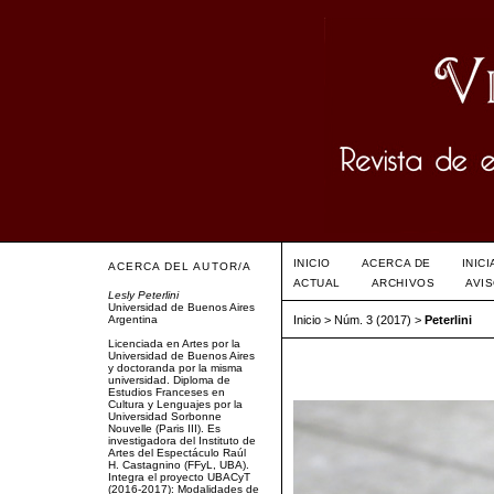
INICIO
ACERCA DE
INIC
ACERCA DEL AUTOR/A
ACTUAL
ARCHIVOS
AVI
Lesly Peterlini
Universidad de Buenos Aires
Argentina
Inicio
>
Núm. 3 (2017)
>
Peterlini
Licenciada en Artes por la
Universidad de Buenos Aires
y doctoranda por la misma
universidad. Diploma de
Estudios Franceses en
Cultura y Lenguajes por la
Universidad Sorbonne
Nouvelle (Paris III). Es
investigadora del Instituto de
Artes del Espectáculo Raúl
H. Castagnino (FFyL, UBA).
Integra el proyecto UBACyT
(2016-2017): Modalidades de