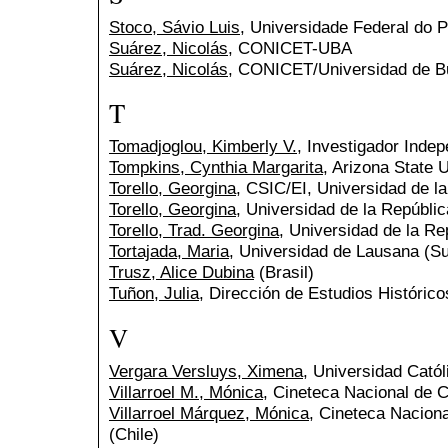
Stoco, Sávio Luis
, Universidade Federal do P
Suárez, Nicolás
, CONICET-UBA
Suárez, Nicolás
, CONICET/Universidad de Bu
T
Tomadjoglou, Kimberly V.
, Investigador Inde
Tompkins, Cynthia Margarita
, Arizona State 
Torello, Georgina
, CSIC/EI, Universidad de l
Torello, Georgina
, Universidad de la Repúbli
Torello, Trad. Georgina
, Universidad de la Re
Tortajada, Maria
, Universidad de Lausana (Su
Trusz, Alice Dubina
(Brasil)
Tuñon, Julia
, Dirección de Estudios Históric
V
Vergara Versluys, Ximena
, Universidad Catól
Villarroel M., Mónica
, Cineteca Nacional de C
Villarroel Márquez, Mónica
, Cineteca Naciona
(Chile)