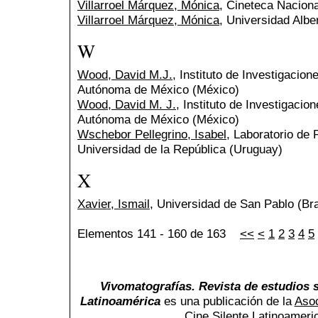
Villarroel Márquez, Mónica
, Cineteca Naciona
Villarroel Márquez, Mónica
, Universidad Albe
W
Wood, David M.J.
, Instituto de Investigacio
Autónoma de México (México)
Wood, David M. J.
, Instituto de Investigacio
Autónoma de México (México)
Wschebor Pellegrino, Isabel
, Laboratorio de 
Universidad de la República (Uruguay)
X
Xavier, Ismail
, Universidad de San Pablo (Bra
Elementos 141 - 160 de 163
<<
<
1
2
3
4
5
Vivomatografías. Revista de estudios s
Latinoamérica
es una publicación de la
Asoc
Cine Silente Latinoamer