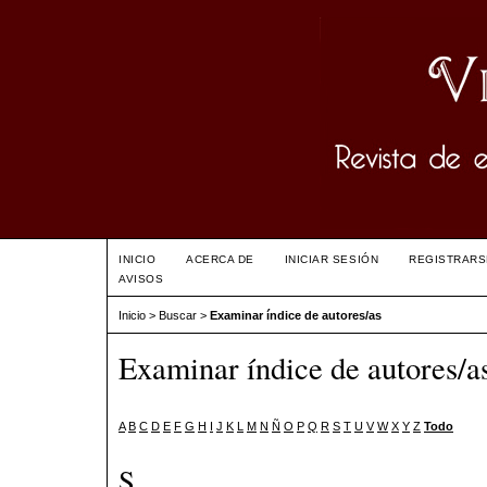
INICIO
ACERCA DE
INICIAR SESIÓN
REGISTRARS
AVISOS
Inicio
>
Buscar
>
Examinar índice de autores/as
Examinar índice de autores/a
A
B
C
D
E
F
G
H
I
J
K
L
M
N
Ñ
O
P
Q
R
S
T
U
V
W
X
Y
Z
Todo
S