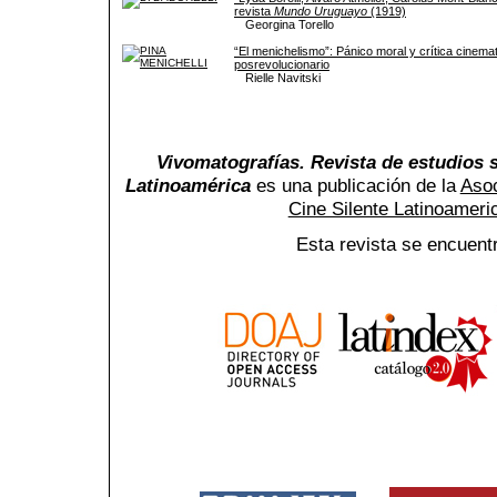
revista
Mundo Uruguayo
(1919)
Georgina Torello
“El menichelismo”: Pánico moral y crítica cinema
posrevolucionario
Rielle Navitski
Vivomatografías. Revista de estudios s
Latinoamérica
es una publicación de la
Asoc
Cine Silente Latinoamer
Esta revista se encuent