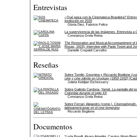
Entrevistas
¿Qué pasa con la Cinemateca Brasileira? Entrevis
institución en 2020
Gloria Diez, Fabricio Felice
La supervivencia de las imágenes. Entrevista a 
Constanza Grela Reina
The Restoration and Musical Accompaniment of
Rosas, 1919). Interview with Paolo Tosini and J
Danielle Crepaldi Carvalho
Reseñas
Sobre Torello, Georgina y Riccardo Boglione (cu
cine y cine silente en Uruguay (1850-1932)
[Catá
Julieta Keldjian Etchessarry
Sobre Galindo Cardona, Yamid.
La pantalla del p
Colombia durante el siglo XX
Constanza Grela Reina
Sobre Ferrari, Alejandro (comp.).
Cinematógrafo 
latinoamericanas en el cine temprano
Riccardo Boglione
Documentos
“Lyda Borelli, Alvaro Atmeller, Carolus Mont-Blanc