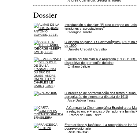
Andrea Cuarterolo, Georgina Torello
Dossier
Introducción al dossier: "El cine europeo en La
tensiones y apropiaciones"
Georgina Torello
O cinema no palco:
O Cinematógrafo
(1897) na c
de 1900
Danielle Crepaldi Carvalho
El arribo del
film d’art
a la Argentina (1908-1913).
dispositivo de promoción del cine
Emiliano Jelicié
O processo de narrativização dos filmes e suas 
apropriação do cinema na década de 1910
Alice Dubina Trusz
A Companhia Cinematográfica Brasileira e a Mar
a relação entre Francisco Serrador e a família
Rafael de Luna Freire
Entre críticos y fanáticas: La recepción de las “d
posrevolucionario
Rielle Navitski