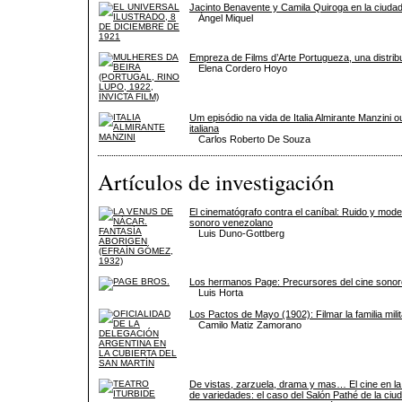
Jacinto Benavente y Camila Quiroga en la ciuda
Ángel Miquel
Empreza de Films d’Arte Portugueza, una distribu
Elena Cordero Hoyo
Um episódio na vida de Italia Almirante Manzini ou
italiana
Carlos Roberto De Souza
Artículos de investigación
El cinematógrafo contra el caníbal: Ruido y mode
sonoro venezolano
Luis Duno-Gottberg
Los hermanos Page: Precursores del cine sonor
Luis Horta
Los Pactos de Mayo (1902): Filmar la familia milit
Camilo Matiz Zamorano
De vistas, zarzuela, drama y mas… El cine en l
de variedades: el caso del Salón Pathé de la ci