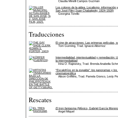
Claudia Minelli Campos Guzmán
Los colores de la aldea. Localismo, información y
San José Film (Juan Chabalgoity, 1924-1928)
Georgina Torello
Traducciones
El cine de atracciones: Las primeras películas, s
Tom Gunning, Trad. Ignacio Albornoz
Intermedialidad, intertextualidad y remediación: U
la intermedialidad
Irina O. Rajewsky, Trad. Brenda Anabella Sc
“Escalofríos en la espalda”: los panoramas y los
cinematográfica
Alison Griffiths, Trad. Pamela Gionco, Lesly Pet
Rescates
El tren fantasma
(México, Gabriel García Moreno
Angel Miquel