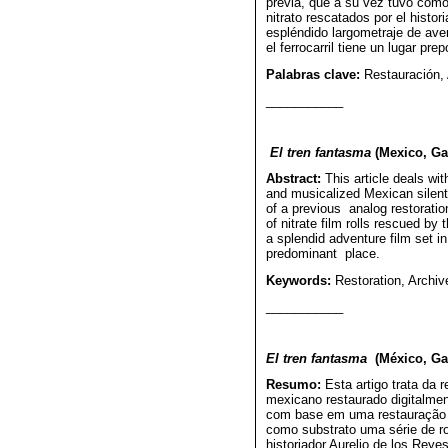
previa, que a su vez tuvo como 
nitrato rescatados por el histor
espléndido largometraje de ave
el ferrocarril tiene un lugar pre
Palabras clave:
Restauración, 
___________
El tren fantasma
(Mexico, Ga
Abstract:
This article deals wit
and musicalized Mexican silent
of a previous analog restoratio
of nitrate film rolls rescued by 
a splendid adventure film set i
predominant place.
Keywords:
Restoration, Archiv
___________
El tren fantasma
(México, Ga
Resumo:
Esta artigo trata da
mexicano restaurado digitalmen
com base em uma restauração an
como substrato uma série de rol
historiador Aurelio de los Reye