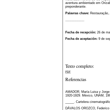
aventura ambientado em Orizaba
preponderante.
Palavras chave:
Restauração, 
___________
Fecha de recepción:
26 de ma
Fecha de aceptación:
9 de se
Texto completo:
PDF
Referencias
AMADOR, María Luisa y Jorge A
1920-1929. México, UNAM, 19
_____. Cartelera cinematográf
DÁVALOS OROZCO, Federico y 