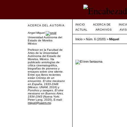
INICIO
ACERCA DE
INIC
ACERCA DEL AUTOR/A
ACTUAL
ARCHIVOS
AVI
Angel Miquel
Universidad Autónoma del
Inicio
>
Núm. 6 (2020)
>
Miquel
Estado de Morelos
México
Profesor en la Facultad de
Artes de la Universidad
Autónoma del Estado de
Morelos, México. Ha
publicado antologías de
crítica cinematográfica,
biografías de pioneros y
ensayos sobre cine silente.
Entre sus libros recientes
están
Crónica de un
encuentro. El cine mexicano
en España, 1933-1948
(México: UNAM, 2016) y
Ponchos y sarapes. El cine
mexicano en Buenos Aires,
1934-1943
(Nueva York:
Peter Lang, 2020). E-mail:
miquel@uaem.mx
.