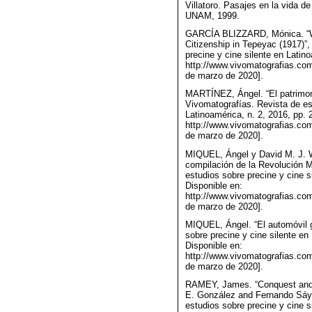
Villatoro. Pasajes en la vida d
UNAM, 1999.
GARCÍA BLIZZARD, Mónica. “Wh
Citizenship in Tepeyac (1917)”
precine y cine silente en Latino
http://www.vivomatografias.com
de marzo de 2020].
MARTÍNEZ, Ángel. “El patrimon
Vivomatografías. Revista de est
Latinoamérica, n. 2, 2016, pp. 
http://www.vivomatografias.com
de marzo de 2020].
MIQUEL, Ángel y David M. J. Wo
compilación de la Revolución M
estudios sobre precine y cine s
Disponible en:
http://www.vivomatografias.com
de marzo de 2020].
MIQUEL, Ángel. “El automóvil g
sobre precine y cine silente en
Disponible en:
http://www.vivomatografias.com
de marzo de 2020].
RAMEY, James. “Conquest and 
E. González and Fernando Sáya
estudios sobre precine y cine s