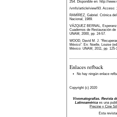
254. Disponible en: http://www
/vmfs/article/view/93. Acceso:
RAMÍREZ, Gabriel. Crónica del
Nacional, 1989.
VÁZQUEZ BERNAL, Esperanza. “
Cuadernos de Restauración de l
UNAM, 2000, pp. 24-57.
WOOD, David M. J. “Recuperar 
México”. En: Noelle, Louise (ed
México: UNAM, 2011, pp. 125-
Enlaces refback
No hay ningún enlace refb
Copyright (c) 2020
Vivomatografías. Revista de
Latinoamérica
es una publ
Precine y Cine Si
Esta revist