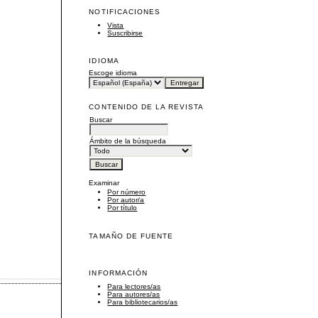
NOTIFICACIONES
Vista
Suscribirse
IDIOMA
Escoge idioma
CONTENIDO DE LA REVISTA
Buscar
Ámbito de la búsqueda
Examinar
Por número
Por autor/a
Por título
TAMAÑO DE FUENTE
INFORMACIÓN
Para lectores/as
Para autores/as
Para bibliotecarios/as