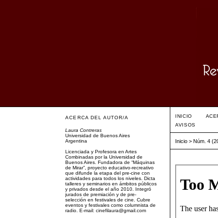
INICIO
ACE
ACERCA DEL AUTOR/A
AVISOS
Laura Contreras
Universidad de Buenos Aires
Argentina
Inicio
>
Núm. 4 (2
Licenciada y Profesora en Artes
Combinadas por la Universidad de
Buenos Aires. Fundadora de “Máquinas
de Mirar”, proyecto educativo-recreativo
que difunde la etapa del pre-cine con
actividades para todos los niveles. Dicta
talleres y seminarios en ámbitos públicos
y privados desde el año 2010. Integró
jurados de premiación y de pre-
selección en festivales de cine. Cubre
eventos y festivales como columnista de
radio. E-mail: cinefilaura@gmail.com