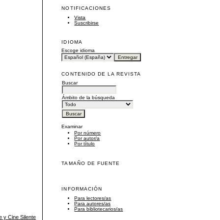
NOTIFICACIONES
Vista
Suscribirse
IDIOMA
Escoge idioma
CONTENIDO DE LA REVISTA
Buscar
Ámbito de la búsqueda
Examinar
Por número
Por autor/a
Por título
TAMAÑO DE FUENTE
INFORMACIÓN
Para lectores/as
Para autores/as
Para bibliotecarios/as
 y Cine Silente