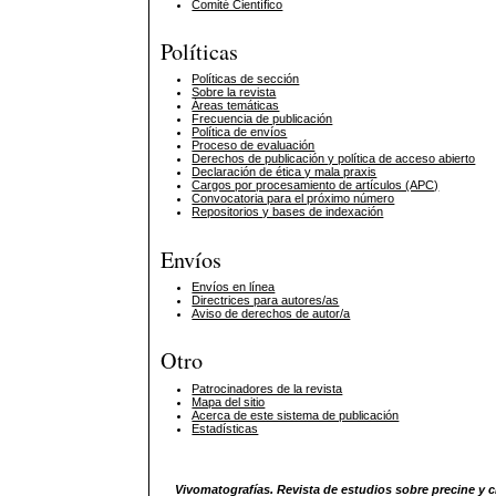
Comité Científico
Políticas
Políticas de sección
Sobre la revista
Áreas temáticas
Frecuencia de publicación
Política de envíos
Proceso de evaluación
Derechos de publicación y política de acceso abierto
Declaración de ética y mala praxis
Cargos por procesamiento de artículos (APC)
Convocatoria para el próximo número
Repositorios y bases de indexación
Envíos
Envíos en línea
Directrices para autores/as
Aviso de derechos de autor/a
Otro
Patrocinadores de la revista
Mapa del sitio
Acerca de este sistema de publicación
Estadísticas
Vivomatografías. Revista de estudios sobre precine y c